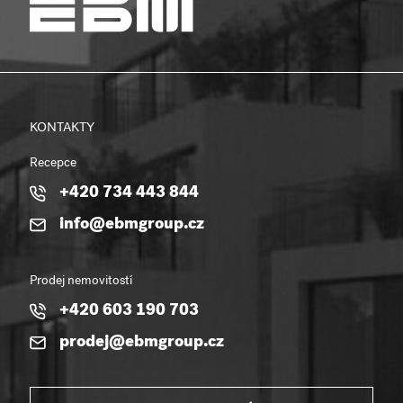
KONTAKTY
Recepce
+420 734 443 844
info@ebmgroup.cz
Prodej nemovitostí
+420 603 190 703
prodej@ebmgroup.cz