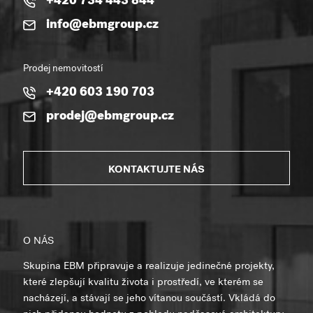
+420 734 443 844
info@ebmgroup.cz
Prodej nemovitostí
+420 603 190 703
prodej@ebmgroup.cz
KONTAKTUJTE NÁS
O NÁS
Skupina EBM připravuje a realizuje jedinečné projekty,
které zlepšují kvalitu života i prostředí, ve kterém se
nacházejí, a stávají se jeho vítanou součástí. Vkládá do