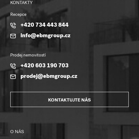
KONTAKTY
Recepce
+420 734 443 844
info@ebmgroup.cz
Prodej nemovitostí
+420 603 190 703
prodej@ebmgroup.cz
KONTAKTUJTE NÁS
O NÁS