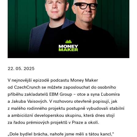
22. 05. 2025
V nejnovější epizodě podcastu Money Maker
od CzechCrunch se můžete zaposlouchat do osobního
příběhu zakladatelů EBM Group – otce a syna Ľubomíra
a Jakuba Vaisových. V rozhovoru otevřeně popisují, jak
z malého rodinného projektu postupně vybudovali stabilní
a ambiciózní developerskou skupinu, která dnes stojí
za řadou prémiových projektů v Praze a okolí.
„Dole bydlel brácha, nahoře jsme měli s tátou kancl,“