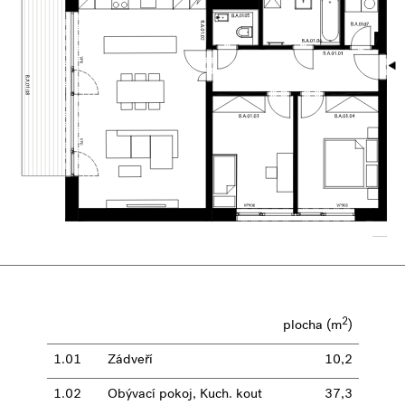
2
plocha (m
)
1.01
Zádveří
10,2
1.02
Obývací pokoj, Kuch. kout
37,3