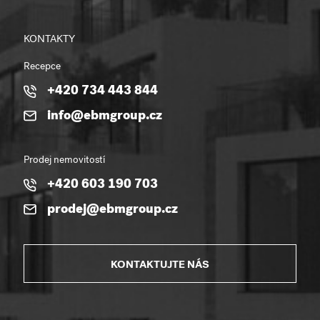
KONTAKTY
Recepce
+420 734 443 844
info@ebmgroup.cz
Prodej nemovitostí
+420 603 190 703
prodej@ebmgroup.cz
KONTAKTUJTE NÁS