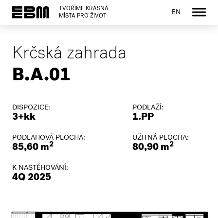
TVOŘÍME KRÁSNÁ
EN
MÍSTA PRO ŽIVOT
Krčská zahrada
B.A.01
DISPOZICE:
PODLAŽÍ:
3+kk
1.PP
PODLAHOVÁ PLOCHA:
UŽITNÁ PLOCHA:
2
2
85,60 m
80,90 m
K NASTĚHOVÁNÍ:
4Q 2025