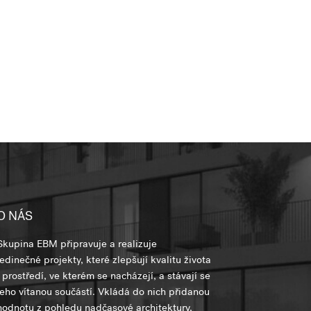
O NÁS
Skupina EBM připravuje a realizuje
jedinečné projekty, které zlepšují kvalitu života
i prostředí, ve kterém se nacházejí, a stávají se
jeho vítanou součástí. Vkládá do nich přidanou
hodnotu z pohledu nadčasové architektury,