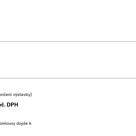
ončení výstavby)
vč. DPH
smlouvy dojde k