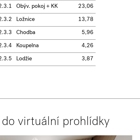
2.3.1
Obýv. pokoj + KK
23,06
2.3.2
Ložnice
13,78
2.3.3
Chodba
5,96
2.3.4
Koupelna
4,26
2.3.5
Lodžie
3,87
 do virtuální prohlídky