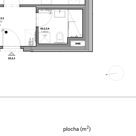
2
plocha (m
)