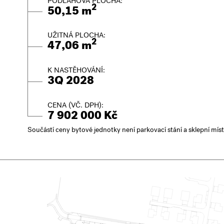
PODLAHOVÁ PLOCHA:
2
50,15 m
UŽITNÁ PLOCHA:
2
47,06 m
K NASTĚHOVÁNÍ:
3Q 2028
CENA (VČ. DPH):
7 902 000 Kč
Součástí ceny bytové jednotky není parkovací stání a sklepní mís