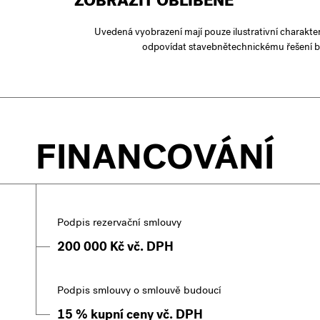
ZOBRAZIT OBLÍBENÉ
Uvedená vyobrazení mají pouze ilustrativní charakte
odpovídat stavebnětechnickému řešení b
FINANCOVÁNÍ
Podpis rezervační smlouvy
200 000 Kč vč. DPH
Podpis smlouvy o smlouvě budoucí
15 % kupní ceny vč. DPH