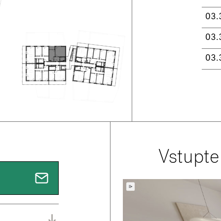
03.
03.
03.
Vstupte