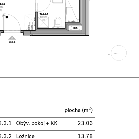
2
plocha (m
)
3.3.1
Obýv. pokoj + KK
23,06
3.3.2
Ložnice
13,78