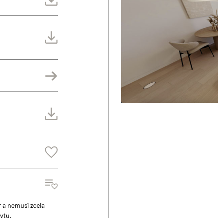
r a nemusí zcela
ytu.