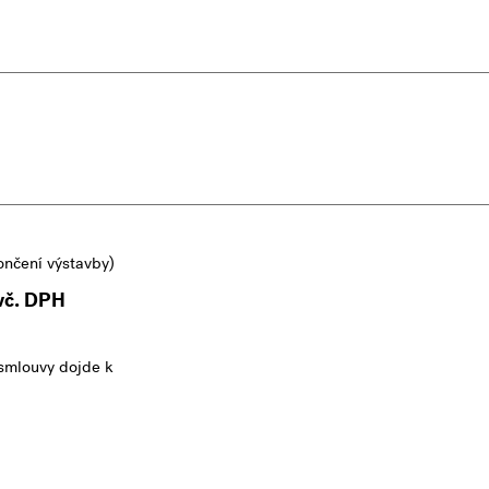
ončení výstavby)
vč. DPH
smlouvy dojde k