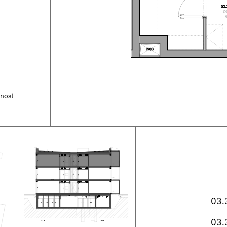
tnost
03.
03.