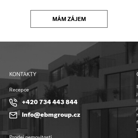
MÁM ZÁJEM
KONTAKTY
Recepce
+420 734 443 844
info@ebmgroup.cz
Prodej nemovitostí