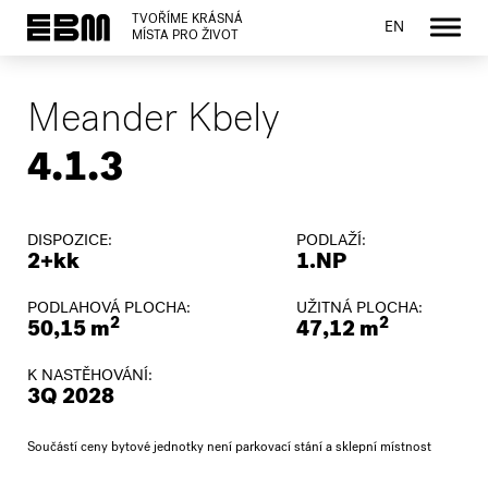
TVOŘÍME KRÁSNÁ
EN
MÍSTA PRO ŽIVOT
Meander Kbely
4.1.3
DISPOZICE:
PODLAŽÍ:
2+kk
1.NP
PODLAHOVÁ PLOCHA:
UŽITNÁ PLOCHA:
2
2
50,15 m
47,12 m
K NASTĚHOVÁNÍ:
3Q 2028
Součástí ceny bytové jednotky není parkovací stání a sklepní místnost