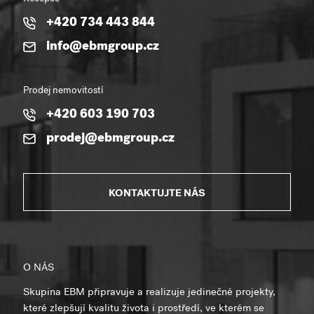
+420 734 443 844
info@ebmgroup.cz
Prodej nemovitostí
+420 603 190 703
prodej@ebmgroup.cz
KONTAKTUJTE NÁS
O NÁS
Skupina EBM připravuje a realizuje jedinečné projekty,
které zlepšují kvalitu života i prostředí, ve kterém se