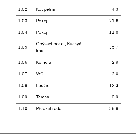
1.02
Koupelna
4,3
1.03
Pokoj
21,6
1.04
Pokoj
11,8
Obývací pokoj, Kuchyň.
1.05
35,7
kout
1.06
Komora
2,9
1.07
WC
2,0
1.08
Lodžie
12,3
1.09
Terasa
9,9
1.10
Předzahrada
58,8