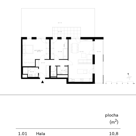
plocha
2
(m
)
1.01
Hala
10,8