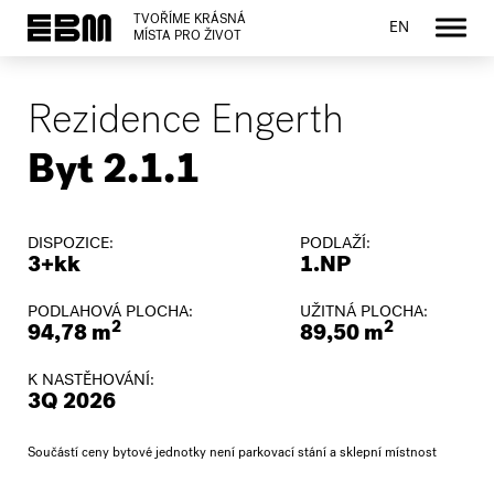
TVOŘÍME KRÁSNÁ
EN
MÍSTA PRO ŽIVOT
Rezidence Engerth
Byt 2.1.1
DISPOZICE:
PODLAŽÍ:
3+kk
1.NP
PODLAHOVÁ PLOCHA:
UŽITNÁ PLOCHA:
2
2
94,78 m
89,50 m
K NASTĚHOVÁNÍ:
3Q 2026
Součástí ceny bytové jednotky není parkovací stání a sklepní místnost