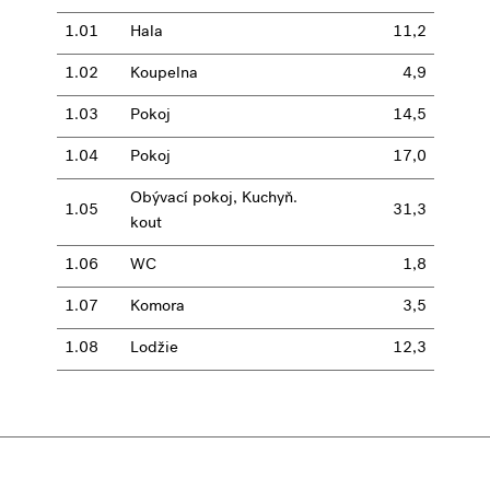
1.01
Hala
11,2
1.02
Koupelna
4,9
1.03
Pokoj
14,5
1.04
Pokoj
17,0
Obývací pokoj, Kuchyň.
1.05
31,3
kout
1.06
WC
1,8
1.07
Komora
3,5
1.08
Lodžie
12,3