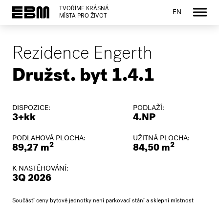
TVOŘÍME KRÁSNÁ
EN
MÍSTA PRO ŽIVOT
Rezidence Engerth
Družst. byt 1.4.1
DISPOZICE:
PODLAŽÍ:
3+kk
4.NP
PODLAHOVÁ PLOCHA:
UŽITNÁ PLOCHA:
2
2
89,27 m
84,50 m
K NASTĚHOVÁNÍ:
3Q 2026
Součástí ceny bytové jednotky není parkovací stání a sklepní místnost