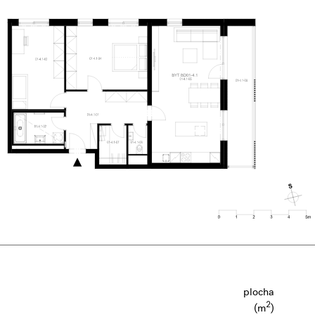
plocha
2
(m
)