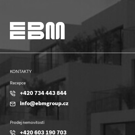
KONTAKTY
Recepce
+420 734 443 844
info@ebmgroup.cz
Prodej nemovitostí
+420 603 190 703