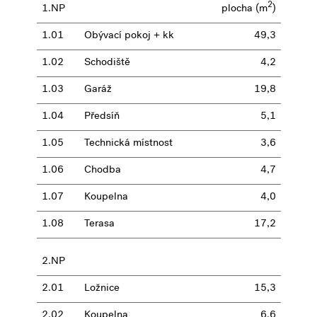
2
1.NP
plocha (m
)
1.01
Obývací pokoj + kk
49,3
1.02
Schodiště
4,2
1.03
Garáž
19,8
1.04
Předsíň
5,1
1.05
Technická místnost
3,6
1.06
Chodba
4,7
1.07
Koupelna
4,0
1.08
Terasa
17,2
2.NP
2.01
Ložnice
15,3
2.02
Koupelna
6,6