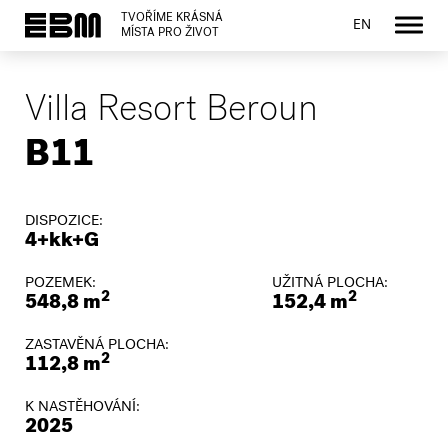
TVOŘÍME KRÁSNÁ
EN
MÍSTA PRO ŽIVOT
Villa Resort Beroun
B11
DISPOZICE:
4+kk+G
POZEMEK:
UŽITNÁ PLOCHA:
2
2
548,8 m
152,4 m
ZASTAVĚNÁ PLOCHA:
2
112,8 m
K NASTĚHOVÁNÍ:
2025