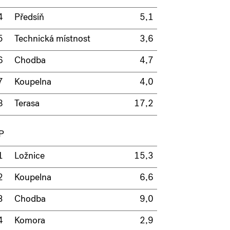
4
Předsíň
5,1
5
Technická místnost
3,6
6
Chodba
4,7
7
Koupelna
4,0
8
Terasa
17,2
P
1
Ložnice
15,3
2
Koupelna
6,6
3
Chodba
9,0
4
Komora
2,9