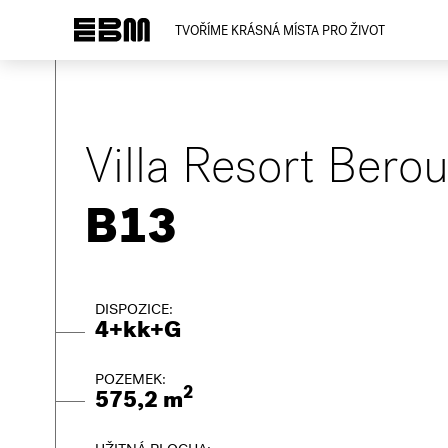
TVOŘÍME KRÁSNÁ MÍSTA PRO ŽIVOT
Villa Resort Bero
B13
DISPOZICE:
4+kk+G
POZEMEK:
2
575,2 m