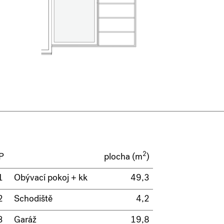
2
P
plocha (m
)
1
Obývací pokoj + kk
49,3
2
Schodiště
4,2
3
Garáž
19,8