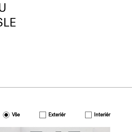
U
SLE
Vše
Exteriér
Interiér