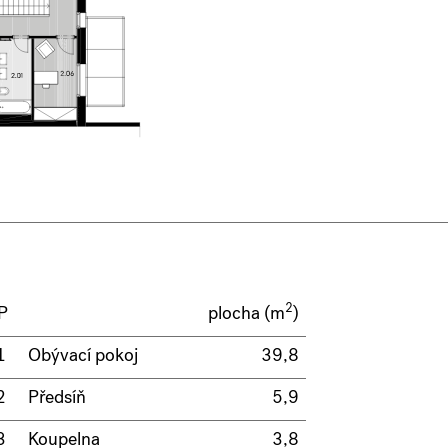
2
P
plocha (m
)
1
Obývací pokoj
39,8
2
Předsíň
5,9
3
Koupelna
3,8