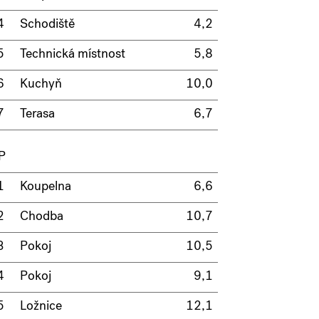
4
Schodiště
4,2
5
Technická místnost
5,8
6
Kuchyň
10,0
7
Terasa
6,7
P
1
Koupelna
6,6
2
Chodba
10,7
3
Pokoj
10,5
4
Pokoj
9,1
5
Ložnice
12,1