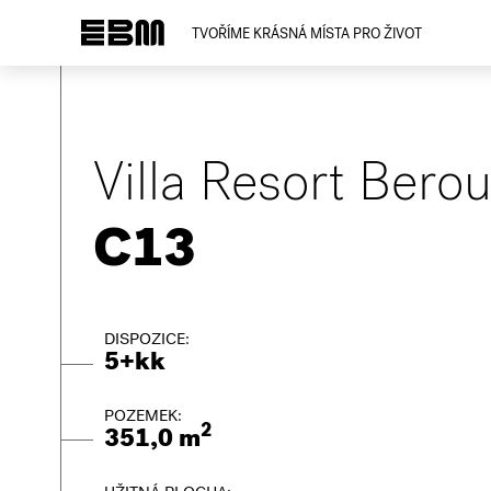
TVOŘÍME KRÁSNÁ MÍSTA PRO ŽIVOT
Villa Resort Bero
C13
DISPOZICE:
5+kk
POZEMEK:
2
351,0 m