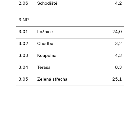
2.06
Schodiště
4,2
3.NP
3.01
Ložnice
24,0
3.02
Chodba
3,2
3.03
Koupelna
4,3
3.04
Terasa
8,3
3.05
Zelená střecha
25,1