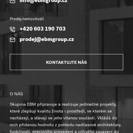
info@ebmgroup.cz
Prodej nemovitostí
+420 603 190 703
prodej@ebmgroup.cz
KONTAKTUJTE NÁS
O NÁS
Skupina EBM připravuje a realizuje jedinečné projekty,
které zlepšují kvalitu života i prostředí, ve kterém se
nacházejí, a stávají se jeho vítanou součástí. Vkládá do
nich přidanou hodnotu z pohledu nadčasové architektury,
funkčnosti, precizního provedení a citlivého zasazení do