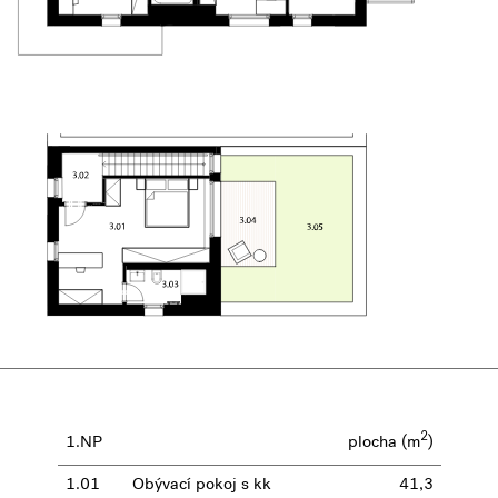
2
1.NP
plocha (m
)
1.01
Obývací pokoj s kk
41,3