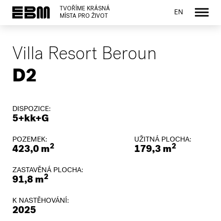
TVOŘÍME KRÁSNÁ
EN
MÍSTA PRO ŽIVOT
Villa Resort Beroun
D2
DISPOZICE:
5+kk+G
POZEMEK:
UŽITNÁ PLOCHA:
2
2
423,0 m
179,3 m
ZASTAVĚNÁ PLOCHA:
2
91,8 m
K NASTĚHOVÁNÍ:
2025