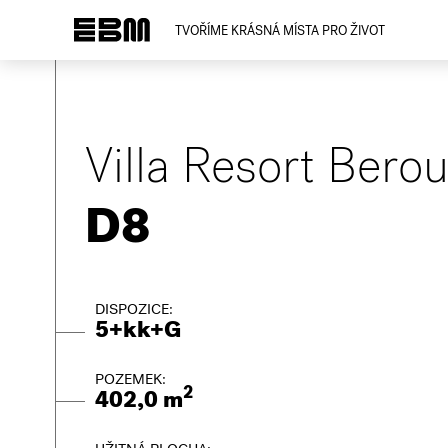
TVOŘÍME KRÁSNÁ MÍSTA PRO ŽIVOT
Villa Resort Bero
D8
DISPOZICE:
5+kk+G
POZEMEK:
2
402,0 m