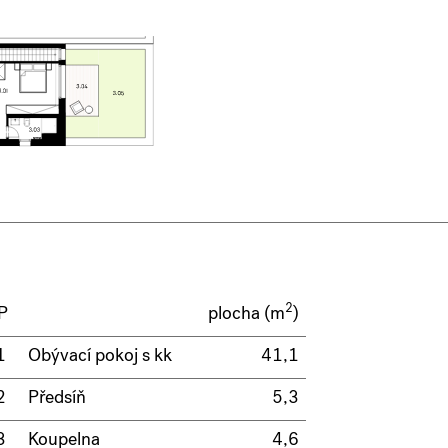
2
P
plocha (m
)
1
Obývací pokoj s kk
41,1
2
Předsíň
5,3
3
Koupelna
4,6