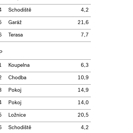
4
Schodiště
4,2
5
Garáž
21,6
6
Terasa
7,7
P
1
Koupelna
6,3
2
Chodba
10,9
3
Pokoj
14,9
4
Pokoj
14,0
5
Ložnice
20,5
6
Schodiště
4,2