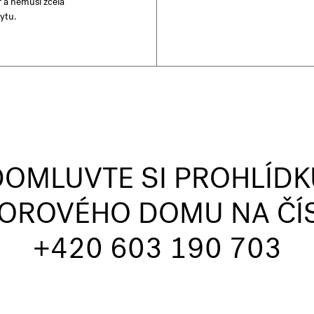
r a nemusí zcela
ytu.
DOMLUVTE SI PROHLÍDK
OROVÉHO DOMU NA ČÍ
+420 603 190 703