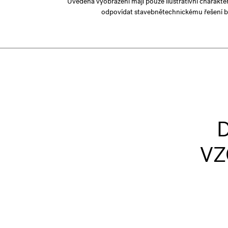
Uvedená vyobrazení mají pouze ilustrativní charakte
odpovídat stavebnětechnickému řešení b
VZ