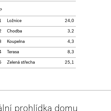
P
1
Ložnice
24,0
2
Chodba
3,2
3
Koupelna
4,3
4
Terasa
8,3
5
Zelená střecha
25,1
ální prohlídka domu