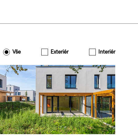
Vše
Exteriér
Interiér