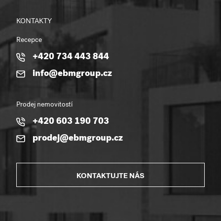
KONTAKTY
Recepce
+420 734 443 844
info@ebmgroup.cz
Prodej nemovitostí
+420 603 190 703
prodej@ebmgroup.cz
KONTAKTUJTE NÁS