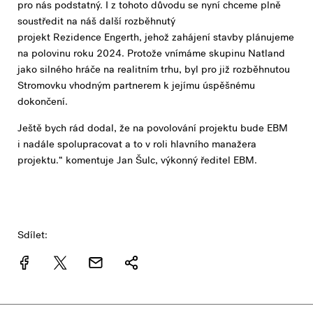
pro nás podstatný. I z tohoto důvodu se nyní chceme plně
soustředit na náš další rozběhnutý
projekt Rezidence Engerth, jehož zahájení stavby plánujeme
na polovinu roku 2024. Protože vnímáme skupinu Natland
jako silného hráče na realitním trhu, byl pro již rozběhnutou
Stromovku vhodným partnerem k jejímu úspěšnému
dokončení.
Ještě bych rád dodal, že na povolování projektu bude EBM
i nadále spolupracovat a to v roli hlavního manažera
projektu.“ komentuje Jan Šulc, výkonný ředitel EBM.
Sdílet: