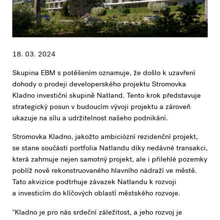
18. 03. 2024
Skupina EBM s potěšením oznamuje, že došlo k uzavření
dohody o prodeji developerského projektu Stromovka
Kladno investiční skupině Natland. Tento krok představuje
strategický posun v budoucím vývoji projektu a zároveň
ukazuje na sílu a udržitelnost našeho podnikání.
Stromovka Kladno, jakožto ambiciózní rezidenční projekt,
se stane součástí portfolia Natlandu díky nedávné transakci,
která zahrnuje nejen samotný projekt, ale i přilehlé pozemky
poblíž nově rekonstruovaného hlavního nádraží ve městě.
Tato akvizice podtrhuje závazek Natlandu k rozvoji
a investicím do klíčových oblastí městského rozvoje.
"Kladno je pro nás srdeční záležitost, a jeho rozvoj je