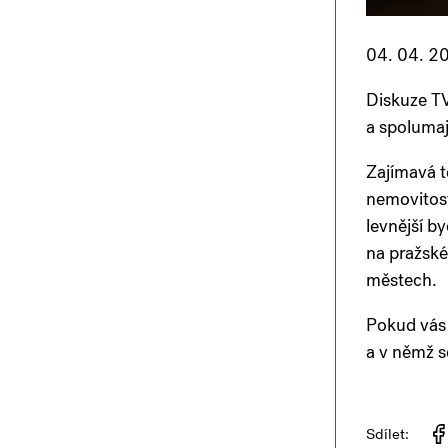
04. 04. 2
Diskuze TV
a spolumaj
Zajímavá t
nemovitost
levnější b
na pražské
městech.
Pokud vás 
a v němž s
Sdílet: