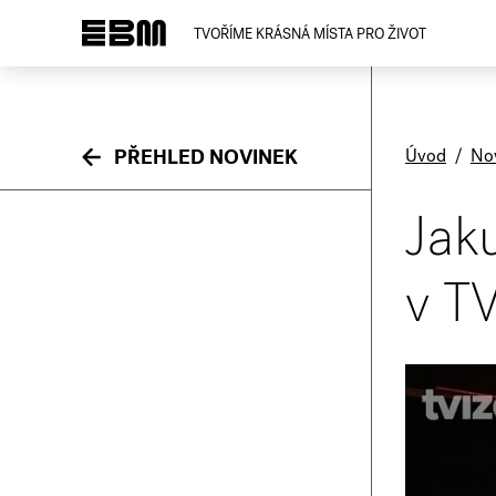
TVOŘÍME KRÁSNÁ MÍSTA PRO ŽIVOT
Úvod
/
No
PŘEHLED NOVINEK
Jaku
v T