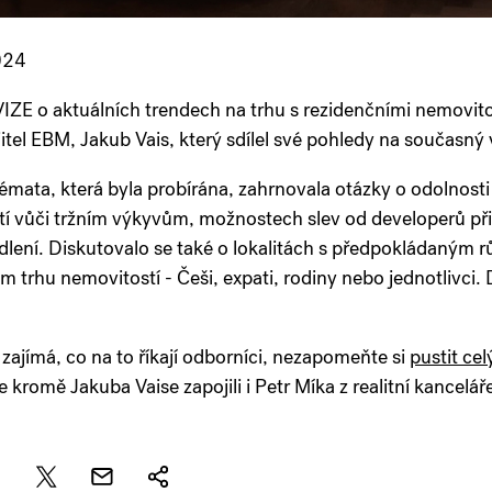
024
IZE o aktuálních trendech na trhu s rezidenčními nemovitos
itel EBM, Jakub Vais, který sdílel své pohledy na současný
émata, která byla probírána, zahrnovala otázky o odolnos
í vůči tržním výkyvům, možnostech slev od developerů při 
ydlení. Diskutovalo se také o lokalitách s předpokládaným 
m trhu nemovitostí - Češi, expati, rodiny nebo jednotlivci. 
zajímá, co na to říkají odborníci, nezapomeňte si
pustit ce
e kromě Jakuba Vaise zapojili i Petr Míka z realitní kance