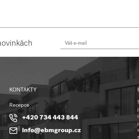
novinkách
KONTAKTY
Recepce
+420 734 443 844
info@ebmgroup.cz