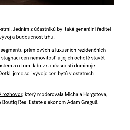
tmi. Jedním z účastníků byl také generální ředitel
 vývoj a budoucnost trhu.
ti segmentu prémiových a luxusních rezidenčních
stagnaci cen nemovitostí a jejich ochotě stavět
růstem a o tom, kdo v současnosti dominuje
Dotkli jsme se i vývoje cen bytů v ostatních
lý rozhovor
, který moderovala Michala Hergetova,
láře Boutiq Real Estate a ekonom Adam Greguš.