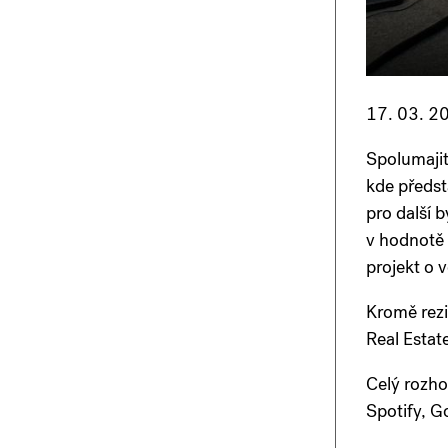
17. 03. 2
Spolumajit
kde předst
pro další b
v hodnotě 
projekt o 
Kromě rezi
Real Estat
Celý rozh
Spotify, G