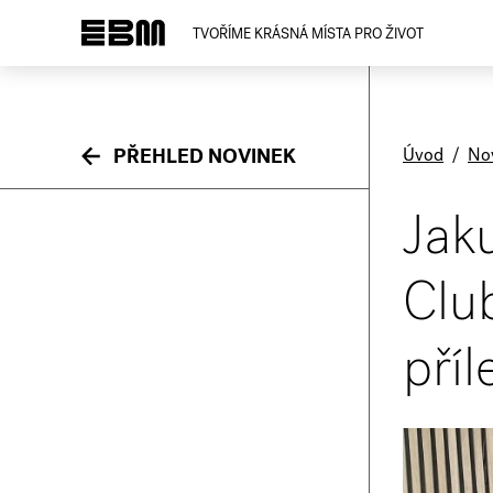
TVOŘÍME KRÁSNÁ MÍSTA PRO ŽIVOT
Úvod
/
No
PŘEHLED NOVINEK
Jaku
Clu
pří