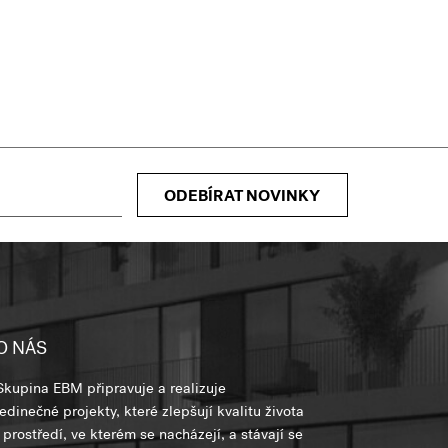
ODEBÍRAT NOVINKY
O NÁS
Skupina EBM připravuje a realizuje
jedinečné projekty, které zlepšují kvalitu života
i prostředí, ve kterém se nacházejí, a stávají se