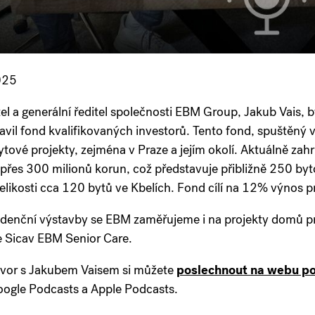
025
el a generální ředitel společnosti EBM Group, Jakub Vais, b
avil fond kvalifikovaných investorů. Tento fond, spuštěný v 
ytové projekty, zejména v Praze a jejím okolí. Aktuálně zahr
přes 300 milionů korun, což představuje přibližně 250 byt
velikosti cca 120 bytů ve Kbelích. Fond cílí na 12% výnos p
denční výstavby se EBM zaměřujeme i na projekty domů pr
e Sicav EBM Senior Care.
ovor s Jakubem Vaisem si můžete
poslechnout na webu po
oogle Podcasts a Apple Podcasts.