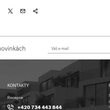
novinkách
KONTAKTY
Recepce
+420 734 443 844