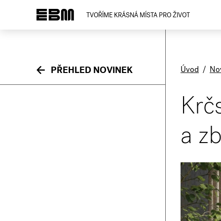
TVOŘÍME KRÁSNÁ MÍSTA PRO ŽIVOT
Úvod
/
No
PŘEHLED NOVINEK
Krčs
a zb