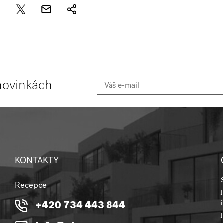
novinkách
KONTAKTY
Recepce
+420 734 443 844