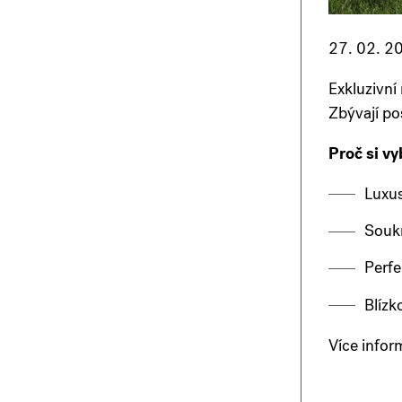
27. 02. 2
Exkluzivní 
Zbývají po
Proč si v
Luxus
Soukr
Perfe
Blízk
Více infor