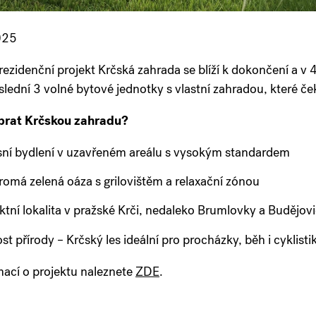
025
rezidenční projekt Krčská zahrada se blíží k dokončení a v 4
slední 3 volné bytové jednotky s vlastní zahradou, které ček
ybrat Krčskou zahradu?
ní bydlení v uzavřeném areálu s vysokým standardem
omá zelená oáza s grilovištěm a relaxační zónou
ktní lokalita v pražské Krči, nedaleko Brumlovky a Budějov
ost přírody – Krčský les ideální pro procházky, běh i cyklisti
mací o projektu nalez
nete
ZDE
.