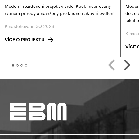
Moderní rezidenční projekt v srdci Kbel, inspirovaný
Modern
rytmem přírody a navržený pro klidné i aktivní bydlení
do zel
lokali
K nastěhování: 3Q 2028
K nast
VÍCE O PROJEKTU
VÍCE 