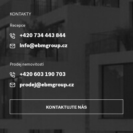
KONTAKTY
Recepce
+420 734 443 844
info@ebmgroup.cz
Prodej nemovitostí
+420 603 190 703
prodej@ebmgroup.cz
KONTAKTUJTE NÁS