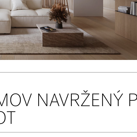
MOV NAVRŽENÝ 
OT