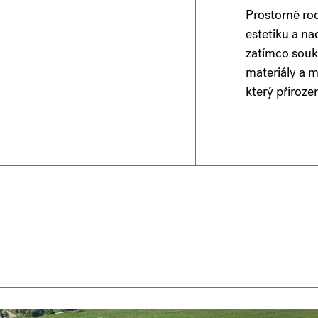
Prostorné ro
estetiku a na
zatímco souk
materiály a m
který přiroze