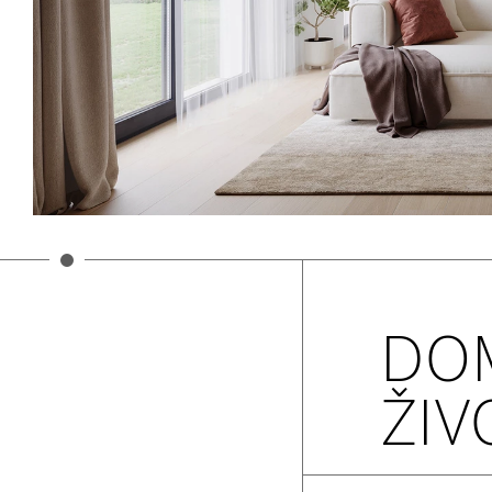
DO
ŽIV