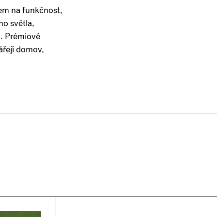
em na funkčnost,
ho světla,
n. Prémiové
ářejí domov,