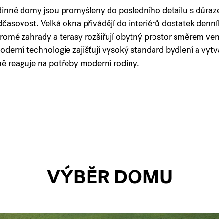
dinné domy jsou promyšleny do posledního detailu s důraz
dčasovost. Velká okna přivádějí do interiérů dostatek denní
romé zahrady a terasy rozšiřují obytný prostor směrem ve
oderní technologie zajišťují vysoký standard bydlení a vytv
ně reaguje na potřeby moderní rodiny.
VÝBĚR DOMU
VILLA RESORT KBELY