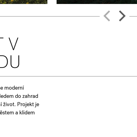
 V
DU
 se moderní
ýhledem do zahrad
 život. Projekt je
městem a klidem