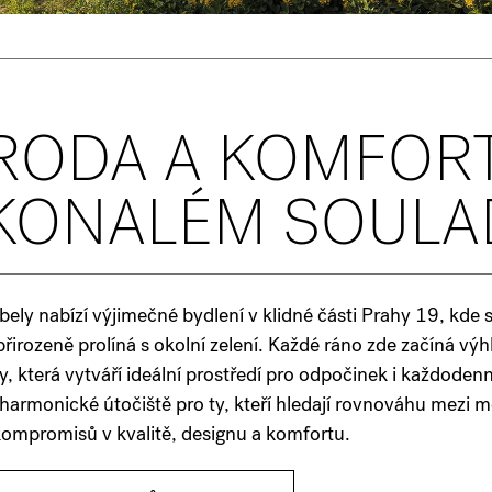
RODA A KOMFORT
KONALÉM SOULA
Kbely nabízí výjimečné bydlení v klidné části Prahy 19, kde
přirozeně prolíná s okolní zelení. Každé ráno zde začíná v
y, která vytváří ideální prostředí pro odpočinek i každodenní
harmonické útočiště pro ty, kteří hledají rovnováhu mezi 
kompromisů v kvalitě, designu a komfortu.