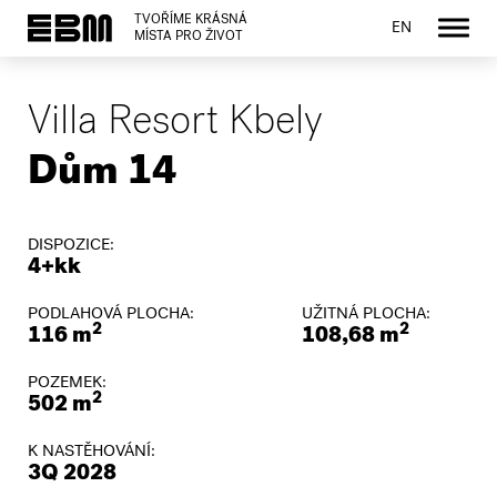
TVOŘÍME KRÁSNÁ
EN
MÍSTA PRO ŽIVOT
Villa Resort Kbely
Dům 14
DISPOZICE:
4+kk
PODLAHOVÁ PLOCHA:
UŽITNÁ PLOCHA:
2
2
116 m
108,68 m
POZEMEK:
2
502 m
K NASTĚHOVÁNÍ:
3Q 2028