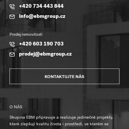
+420 734 443 844
info@ebmgroup.cz
Prodej nemovitostí
+420 603 190 703
prodej@ebmgroup.cz
KONTAKTUJTE NÁS
O NÁS
Skupina EBM připravuje a realizuje jedinečné projekty,
které zlepšují kvalitu života i prostředí, ve kterém se