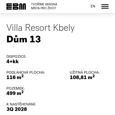
TVOŘÍME KRÁSNÁ
EN
MÍSTA PRO ŽIVOT
Villa Resort Kbely
Dům 13
DISPOZICE:
4+kk
PODLAHOVÁ PLOCHA:
UŽITNÁ PLOCHA:
2
2
116 m
108,81 m
POZEMEK:
2
499 m
K NASTĚHOVÁNÍ:
3Q 2028