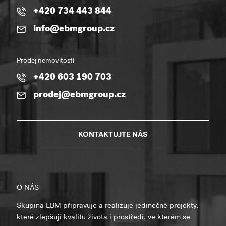
+420 734 443 844
info@ebmgroup.cz
Prodej nemovitostí
+420 603 190 703
prodej@ebmgroup.cz
KONTAKTUJTE NÁS
O NÁS
Skupina EBM připravuje a realizuje jedinečné projekty,
které zlepšují kvalitu života i prostředí, ve kterém se