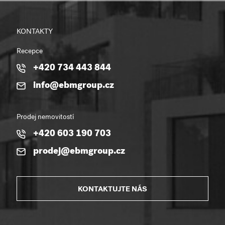
KONTAKTY
Recepce
+420 734 443 844
info@ebmgroup.cz
Prodej nemovitostí
+420 603 190 703
prodej@ebmgroup.cz
KONTAKTUJTE NÁS