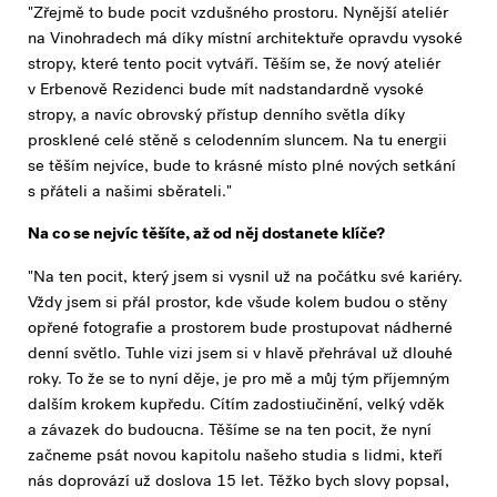
"Zřejmě to bude pocit vzdušného prostoru. Nynější ateliér
na Vinohradech má díky místní architektuře opravdu vysoké
stropy, které tento pocit vytváří. Těším se, že nový ateliér
v Erbenově Rezidenci bude mít nadstandardně vysoké
stropy, a navíc obrovský přístup denního světla díky
prosklené celé stěně s celodenním sluncem. Na tu energii
se těším nejvíce, bude to krásné místo plné nových setkání
s přáteli a našimi sběrateli."
Na co se nejvíc těšíte, až od něj dostanete klíče?
"Na ten pocit, který jsem si vysnil už na počátku své kariéry.
Vždy jsem si přál prostor, kde všude kolem budou o stěny
opřené fotografie a prostorem bude prostupovat nádherné
denní světlo. Tuhle vizi jsem si v hlavě přehrával už dlouhé
roky. To že se to nyní děje, je pro mě a můj tým příjemným
dalším krokem kupředu. Cítím zadostiučinění, velký vděk
a závazek do budoucna. Těšíme se na ten pocit, že nyní
začneme psát novou kapitolu našeho studia s lidmi, kteří
nás doprovází už doslova 15 let. Těžko bych slovy popsal,