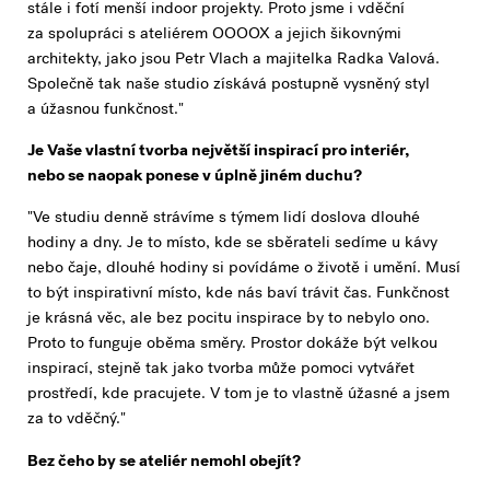
stále i fotí menší indoor projekty. Proto jsme i vděční
za spolupráci s ateliérem OOOOX a jejich šikovnými
architekty, jako jsou Petr Vlach a majitelka Radka Valová.
Společně tak naše studio získává postupně vysněný styl
a úžasnou funkčnost."
Je Vaše vlastní tvorba největší inspirací pro interiér,
nebo se naopak ponese v úplně jiném duchu?
"Ve studiu denně strávíme s týmem lidí doslova dlouhé
hodiny a dny. Je to místo, kde se sběrateli sedíme u kávy
nebo čaje, dlouhé hodiny si povídáme o životě i umění. Musí
to být inspirativní místo, kde nás baví trávit čas. Funkčnost
je krásná věc, ale bez pocitu inspirace by to nebylo ono.
Proto to funguje oběma směry. Prostor dokáže být velkou
inspirací, stejně tak jako tvorba může pomoci vytvářet
prostředí, kde pracujete. V tom je to vlastně úžasné a jsem
za to vděčný."
Bez čeho by se ateliér nemohl obejít?