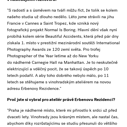
"S radostí a s úsměvem na tváři můžu říct, že tolik se kolem
našeho studia už dlouho nedělo. Léto jsme strávili na jihu
Francie v Cannes a Saint Tropez, kde vzniká nový
fotografický projekt Normal Is Boring. Hlavní dění však nyní
probíhá kolem série Beautiful Accidents, která před pár dny
získala 1. místo v prestižní mezinárodní soutěži International
Photography Awards ze 120 zemí světa. Pro trofej
Photographer of the Year letíme až do New Yorku
do nádherné Carnegie Hall na Manhattan. Je to neskutečně
elektrizující a vděčný pocit, že se takový úspěch po 10
letech podařil. A aby toho dobrého nebylo málo, po 11
letech se stěhujeme s vinohradským ateliérem na novou
adresu Erbenovy Rezidence."
Proč jste si vybral pro ateliér právě Erbenovu Rezidenci?
"Praha je nádherné místo, které mi přirostlo k srdci už před
dvaceti lety. Vinohrady jsou krásným místem, ale nastal čas,
abychom díky rozrůstajícímu se studiu přesunuli do většího