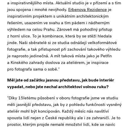
a inspirativnějšího místa. Aktuální studio je v přízemí a s tím
jsou spojena i mnohé nevýhody.
Erbenova Rezidence
je
inspirativním projektem s unikátním architektonickým
řešením, usazením ve svahu a tím pádem i nádherným
výhledem na celou Prahu. Zároveň má pohodlný přístup
z horní ulice. To je kombinace, která by se stěží hledala
jinde. Naši sběratelé si ze studia odnášejí velkoformátové
fotografie, a tak přístupnost při zachování takového výhledu
je naprosto jedinečná. A mít taková místa jako je Petřín
a Kinského zahrady doslova za ateliérem, je inspirace
pro fotografa sama o sobě."
Měl jste od začátku jasnou představu, jak bude interiér
vypadat, nebo jste nechal architektovi volnou ruku?
"Díky 15letému působení v oboru fotografie jsme ve studiu
měli jasnější představu, jak by z pohledu funkčnosti vysněný
ateliér mohl být koncipován. Každý měsíc nás navštíví
spousta lidí nejen z České republiky ale i ze zahraničí. Je to
prostor, kterým projde nemalé množství lidí, kde se navíc