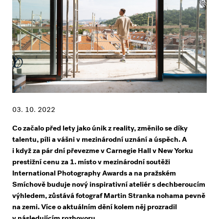
03. 10. 2022
Co začalo před lety jako únik z reality, změnilo se díky
talentu, píli a vášni v mezinárodní uznání a úspěch. A
i když za pár dní převezme v Carnegie Hall v New Yorku
prestižní cenu za 1. místo v mezinárodní soutěži
International Photography Awards a na pražském
Smíchově buduje nový inspirativní ateliér s dechberoucím
výhledem, zůstává fotograf Martin Stranka nohama pevně
na zemi. Více o aktuálním dění kolem něj prozradil
v následujícím rozhovoru.