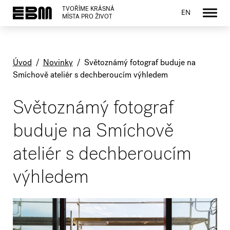
TVOŘÍME KRÁSNÁ
EN
MÍSTA PRO ŽIVOT
Úvod
/
Novinky
/
Světoznámý fotograf buduje na
Smíchově ateliér s dechberoucím výhledem
Světoznámý fotograf
buduje na Smíchově
ateliér s dechberoucím
výhledem