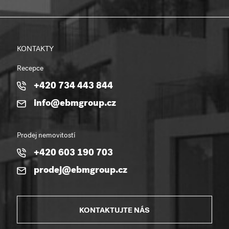
KONTAKTY
Recepce
+420 734 443 844
info@ebmgroup.cz
Prodej nemovitostí
+420 603 190 703
prodej@ebmgroup.cz
KONTAKTUJTE NÁS