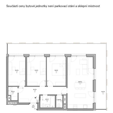
Součástí ceny bytové jednotky není parkovací stání a sklepní místnost