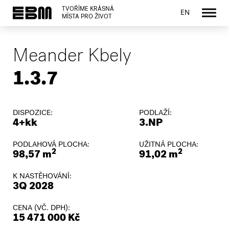
TVOŘÍME KRÁSNÁ
EN
MÍSTA PRO ŽIVOT
Meander Kbely
1.3.7
DISPOZICE:
PODLAŽÍ:
4+kk
3.NP
PODLAHOVÁ PLOCHA:
UŽITNÁ PLOCHA:
2
2
98,57 m
91,02 m
K NASTĚHOVÁNÍ:
3Q 2028
CENA (VČ. DPH):
15 471 000 Kč