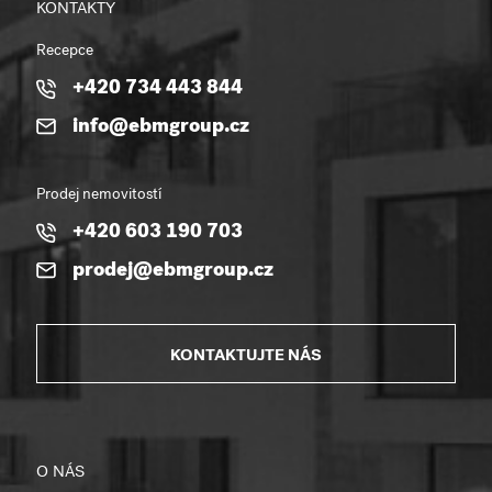
KONTAKTY
Recepce
+420 734 443 844
info@ebmgroup.cz
Prodej nemovitostí
+420 603 190 703
prodej@ebmgroup.cz
KONTAKTUJTE NÁS
O NÁS