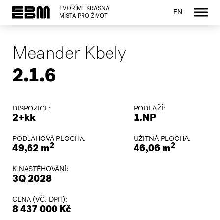
TVOŘÍME KRÁSNÁ
EN
MÍSTA PRO ŽIVOT
Meander Kbely
2.1.6
DISPOZICE:
PODLAŽÍ:
2+kk
1.NP
PODLAHOVÁ PLOCHA:
UŽITNÁ PLOCHA:
2
2
49,62 m
46,06 m
K NASTĚHOVÁNÍ:
3Q 2028
CENA (VČ. DPH):
8 437 000 Kč