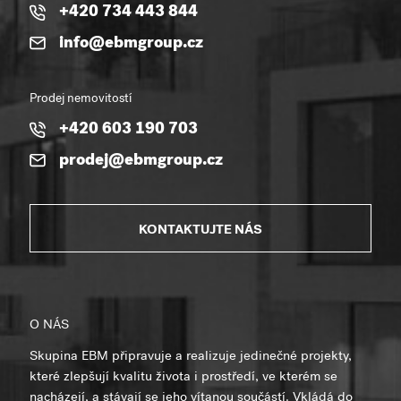
+420 734 443 844
info@ebmgroup.cz
Prodej nemovitostí
+420 603 190 703
prodej@ebmgroup.cz
KONTAKTUJTE NÁS
O NÁS
Skupina EBM připravuje a realizuje jedinečné projekty,
které zlepšují kvalitu života i prostředí, ve kterém se
nacházejí, a stávají se jeho vítanou součástí. Vkládá do