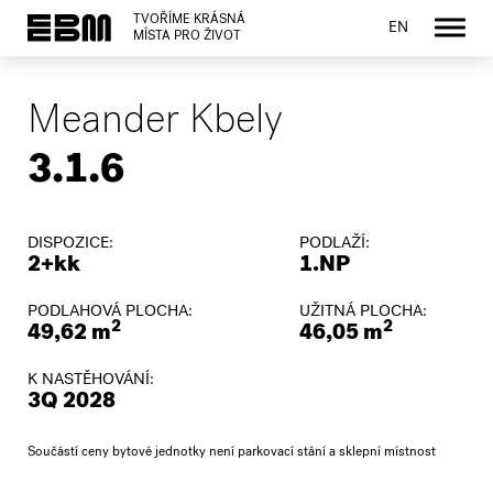
TVOŘÍME KRÁSNÁ
EN
MÍSTA PRO ŽIVOT
Meander Kbely
3.1.6
DISPOZICE:
PODLAŽÍ:
2+kk
1.NP
PODLAHOVÁ PLOCHA:
UŽITNÁ PLOCHA:
2
2
49,62 m
46,05 m
K NASTĚHOVÁNÍ:
3Q 2028
Součástí ceny bytové jednotky není parkovací stání a sklepní místnost