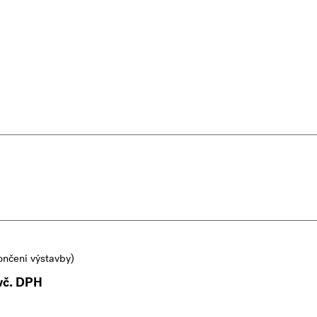
ončení výstavby)
vč. DPH