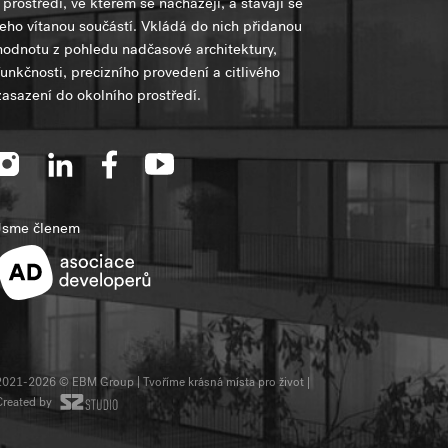
i prostředí, ve kterém se nacházejí, a stávají se
jeho vítanou součástí. Vkládá do nich přidanou
hodnotu z pohledu nadčasové architektury,
funkčnosti, precizního provedení a citlivého
zasazení do okolního prostředí.
Jsme členem
2021-2026 © EBM Group | Tvoříme krásná místa pro život
|
Created by