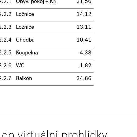
2.2.1
Obýv. pokoj + KK
31,56
2.2.2
Ložnice
14,12
2.2.3
Ložnice
13,11
2.2.4
Chodba
10,41
2.2.5
Koupelna
4,38
2.2.6
WC
1,82
2.2.7
Balkon
34,66
 do virtuální prohlídky