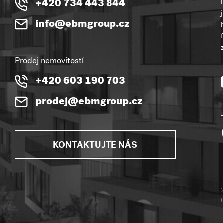
+420 734 443 844
info@ebmgroup.cz
Prodej nemovitostí
+420 603 190 703
prodej@ebmgroup.cz
KONTAKTUJTE NÁS