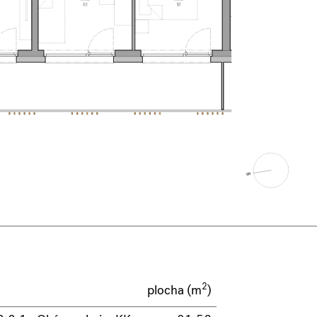
2
plocha (m
)