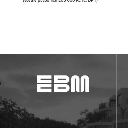
(včetně původních 200 000 Kč vč. DPH)