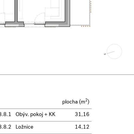
2
plocha (m
)
3.8.1
Obýv. pokoj + KK
31,16
3.8.2
Ložnice
14,12