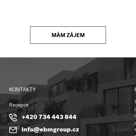
MÁM ZÁJEM
KONTAKTY
Recepce
+420 734 443 844
info@ebmgroup.cz