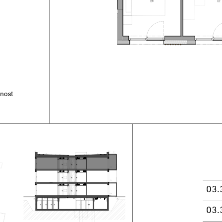
tnost
03.
03.