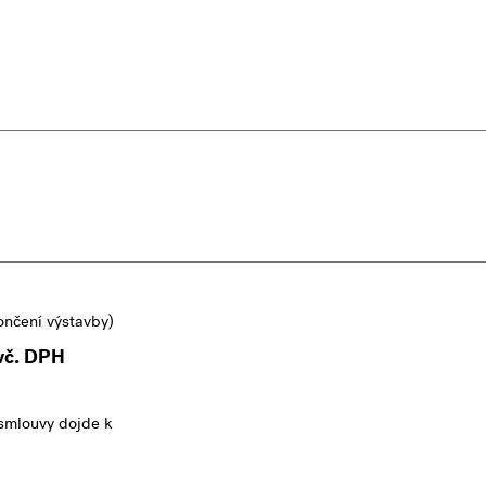
ončení výstavby)
vč. DPH
smlouvy dojde k