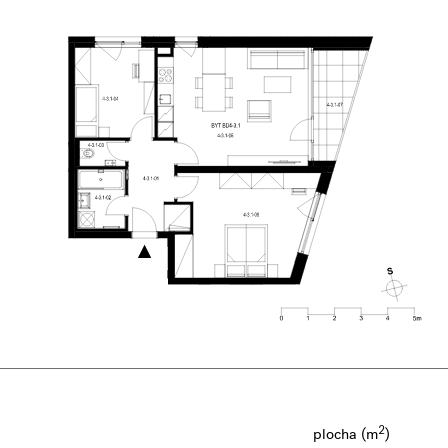
2
plocha (m
)