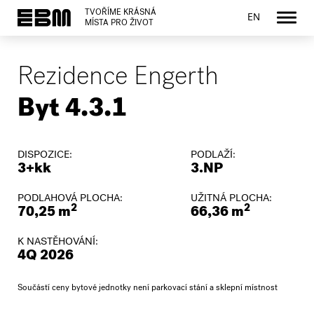
TVOŘÍME KRÁSNÁ
EN
MÍSTA PRO ŽIVOT
Rezidence Engerth
Byt 4.3.1
DISPOZICE:
PODLAŽÍ:
3+kk
3.NP
PODLAHOVÁ PLOCHA:
UŽITNÁ PLOCHA:
2
2
70,25 m
66,36 m
K NASTĚHOVÁNÍ:
4Q 2026
Součástí ceny bytové jednotky není parkovací stání a sklepní místnost