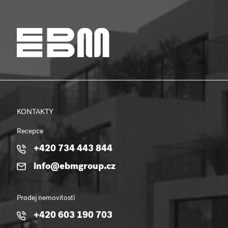
KONTAKTY
Recepce
+420 734 443 844
info@ebmgroup.cz
Prodej nemovitostí
+420 603 190 703