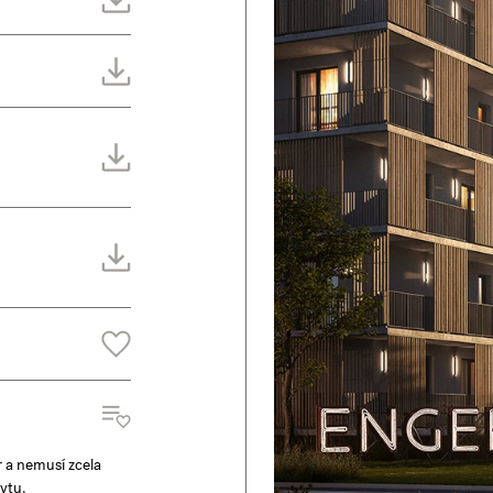
r a nemusí zcela
ytu.