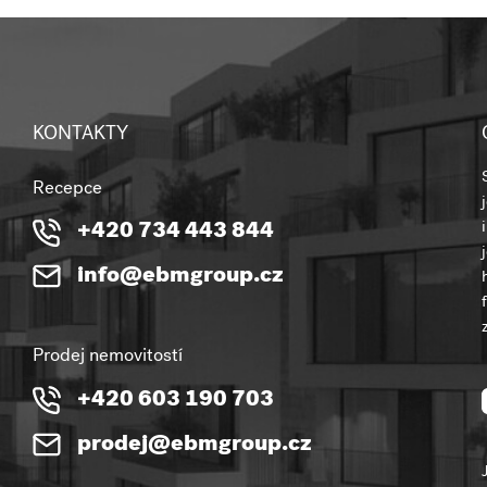
KONTAKTY
Recepce
+420 734 443 844
info@ebmgroup.cz
Prodej nemovitostí
+420 603 190 703
prodej@ebmgroup.cz