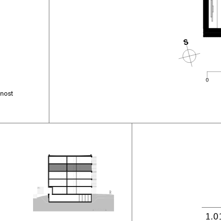
tnost
1.0