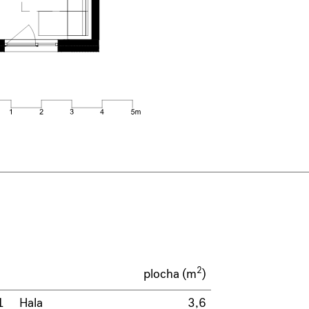
2
plocha (m
)
1
Hala
3,6