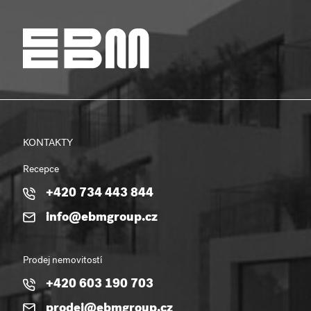
KONTAKTY
Recepce
+420 734 443 844
info@ebmgroup.cz
Prodej nemovitostí
+420 603 190 703
prodej@ebmgroup.cz