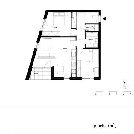
2
plocha (m
)