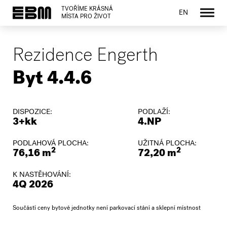
TVOŘÍME KRÁSNÁ
EN
MÍSTA PRO ŽIVOT
Rezidence Engerth
Byt 4.4.6
DISPOZICE:
PODLAŽÍ:
3+kk
4.NP
PODLAHOVÁ PLOCHA:
UŽITNÁ PLOCHA:
2
2
76,16 m
72,20 m
K NASTĚHOVÁNÍ:
4Q 2026
Součástí ceny bytové jednotky není parkovací stání a sklepní místnost